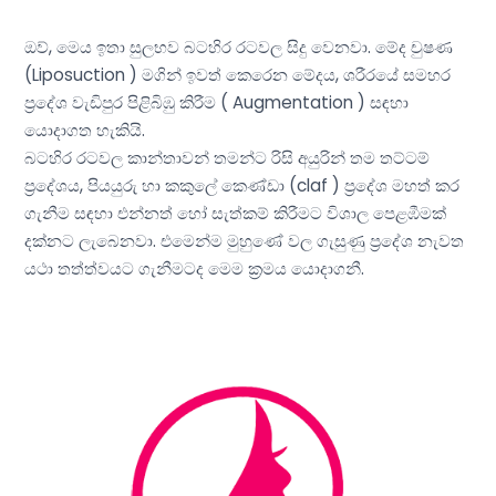
ඔව්, මෙය ඉතා සුලභව බටහිර රටවල සිදු වෙනවා. මේද චුෂණ
(Liposuction ) මගින් ඉවත් කෙරෙන මේදය, ශරීරයේ සමහර
ප්‍රදේශ වැඩිපුර පිළිබිඹු කිරීම ( Augmentation ) සඳහා
යොදාගත හැකියි.
බටහිර රටවල කාන්තාවන් තමන්ට රිසි අයුරින් තම තට්ටම්
ප්‍රදේශය, පියයුරු හා කකුලේ කෙණ්ඩා (claf ) ප්‍රදේශ මහත් කර
ගැනීම සඳහා එන්නත් හෝ සැත්කම් කිරීමට විශාල පෙළඹීමක්
දක්නට ලැබෙනවා. එමෙන්ම මුහුණේ වල ගැසුණු ප්‍රදේශ නැවත
යථා තත්ත්වයට ගැනීමටද මෙම ක්‍රමය යොදාගනී.