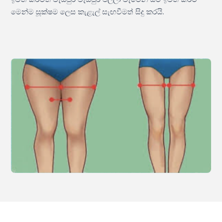
මෙන්ම සූක්ෂම ලෙස කැළැල් සැඟවීමත් සිදු කරයි.