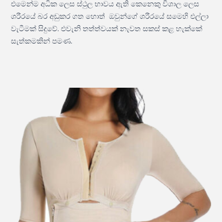
එමෙන්ම අධික ලෙස ස්ථුල භාවය ඇති කෙනෙකු විශාල ලෙස
ශරීරයේ බර අඩුකර ගත හොත් ඔවුන්ගේ ශරීරයේ සමෙහි එල්ලා
වැටීමක් සිදුවේ. එවැනි තත්ත්වයක් නැවත සකස් කළ හැක්කේ
සැත්කමකින් පමණ.