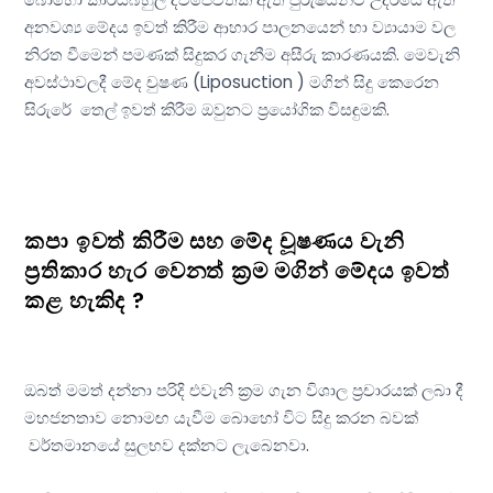
අනවශ්‍ය මේදය ඉවත් කිරීම ආහාර පාලනයෙන් හා ව්‍යායාම වල
නිරත වීමෙන් පමණක් සිදුකර ගැනීම අසීරු කාරණයකි. මෙවැනි
අවස්ථාවලදී මේද චුෂණ (Liposuction ) මගින් සිදු කෙරෙන
සිරුරේ තෙල් ඉවත් කිරීම ඔවුනට ප්‍රයෝගික විසඳුමකි.
කපා ඉවත් කිරීම සහ මේද චූෂණය වැනි
ප්‍රතිකාර හැර වෙනත් ක්‍රම මගින් මේදය ඉවත්
කළ හැකිද ?
ඔබත් මමත් දන්නා පරිදි එවැනි ක්‍රම ගැන විශාල ප්‍රචාරයක් ලබා දී
මහජනතාව නොමඟ යැවීම බොහෝ විට සිදු කරන බවක්
වර්තමානයේ සුලභව දක්නට ලැබෙනවා.