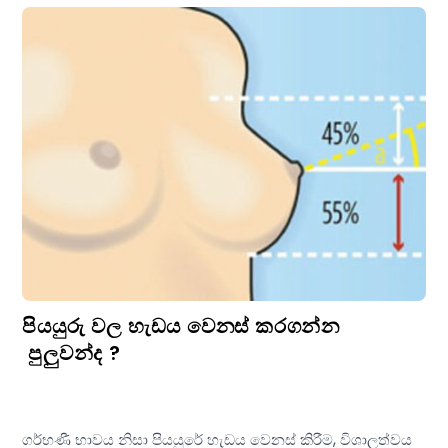
පියයුරු වල හැඩය වෙනස් කරගන්න
පුලුවන්ද ?
ගර්භණී භාවය නිසා පියයුරේ හැඩය වෙනස් කිරීම, විශාලත්වය