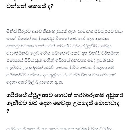
වන්නේ කෙසේ ද?
මිනිස් සිරුරට ආවේණික හැඩයක් ඇත. සාමාන්‍ය ස්වරූපයට වඩා
මහත් වීමෙන් හෝ කෙට්ටු වීමෙන් බොහෝ දෙනා සමාජ
අපහසුතාවයකට පත් වෙති. පමණට වඩා ස්ථුලවීම වෛද්‍ය
විද්‍යාත්මකව ලෙඩ රෝග බොහොමයකට අත වනයි. වර්තමාන
සමාජයේ විවිධ ක්‍රම මඟින් ශරීරයේ අනවශ්‍ය මේද ඉවත් කර
ගැනීමට උනන්දුවක් පවතී. බොහෝ විට බොහෝ දෙනා මේ
සම්බන්ධව දන්නා දෙය අල්පය. එමෙන්ම මිත්‍යා මත බොහෝ
දෙනා අතර මුල් බැසගෙන ඇත.
ශරීරයේ ස්ථුලතාව හෙවත් තරබාරුකම අඩුකර
ගැනීමට ඔබ දෙන වෛද්‍ය උපදෙස් මොනවාද
?
ප්‍රථමයෙන් සඳහන් කළ යුතුයි කෙනකු තරබාරු වන විට සිදු