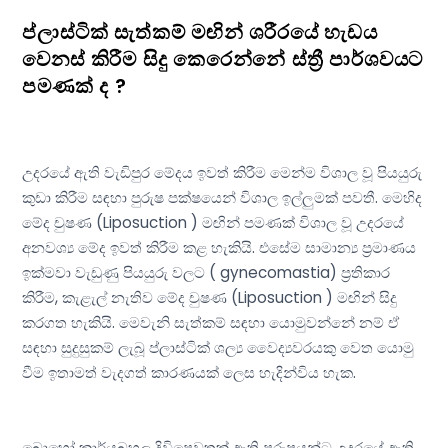
ප්ලාස්ටික් සැත්කම් මඟින් ශරීරයේ හැඩය
වෙනස් කිරීම සිදු කෙරෙන්නේ ස්ත්‍රී පාර්ශවයට
පමණක් ද ?
උදරයේ ඇති වැඩිපුර මේදය ඉවත් කිරීම මෙන්ම විශාල වූ පියයුරු
කුඩා කිරීම සඳහා පුරුෂ පක්ෂයෙන් විශාල ඉල්ලුමක් පවතී. මෙහිද
මේද චුෂණ (Liposuction ) මඟින් පමණක් විශාල වූ උදරයේ
අනවශ්‍ය මේද ඉවත් කිරීම කළ හැකියි. එසේම සාමාන්‍ය ප්‍රමාණය
ඉක්මවා වැඩුණු පියයුරු වලට ( gynecomastia) ප්‍රතිකාර
කිරීම, කැළැල් නැතිව මේද චුෂණ (Liposuction ) මඟින් සිදු
කරගත හැකියි. මෙවැනි සැත්කම් සඳහා යොමුවන්නේ නම් ඒ
සඳහා සුදුසුකම් ලැබූ ප්ලාස්ටික් ශල්‍ය වෛද්‍යවරයකු වෙත යොමු
වීම ඉතාමත් වැදගත් කාරණයක් ලෙස හැදින්විය හැක.
බොහෝ කාර්යබහුල දිවිපෙවතක් ඇති පුරුෂයන්ට උදරයේ ඇති