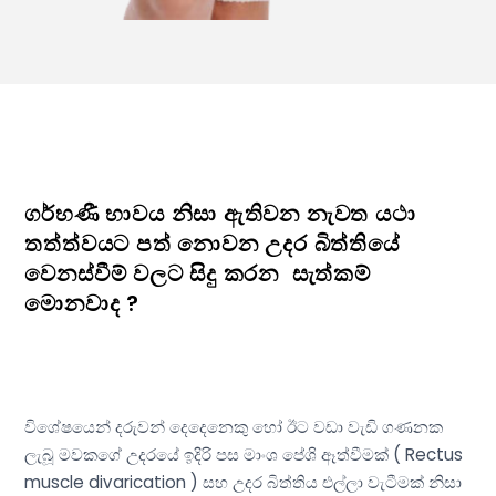
ගර්භණී භාවය නිසා ඇතිවන නැවත යථා
තත්ත්වයට පත් නොවන උදර බිත්තියේ
වෙනස්වීම් වලට සිදු කරන සැත්කම්
මොනවාද ?
විශේෂයෙන් දරුවන් දෙදෙනෙකු හෝ ඊට වඩා වැඩි ගණනක
ලැබූ මවකගේ උදරයේ ඉදිරි පස මාංශ පේශි ඈත්වීමක් ( Rectus
muscle divarication ) සහ උදර බිත්තිය එල්ලා වැටීමක් නිසා