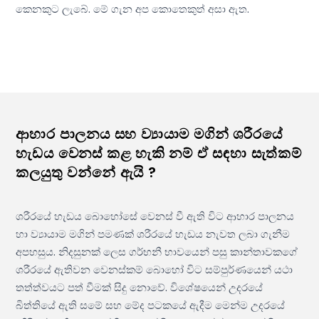
කෙනකුට ලැබේ. මේ ගැන අප කොතෙකුත් අසා ඇත.
ආහාර පාලනය සහ ව්‍යායාම මගින් ශරීරයේ
හැඩය වෙනස් කළ හැකි නම් ඒ සඳහා සැත්කම්
කලයුතු වන්නේ ඇයි ?
ශරීරයේ හැඩය බොහෝසේ වෙනස් වී ඇති විට ආහාර පාලනය
හා ව්‍යායාම මගින් පමණක් ශරීරයේ හැඩය නැවත ලබා ගැනීම
අපහසුය. නිදසුනක් ලෙස ගර්භනී භාවයෙන් පසු කාන්තාවකගේ
ශරීරයේ ඇතිවන වෙනස්කම් බොහෝ විට සම්පුර්ණයෙන් යථා
තත්ත්වයට පත් වීමක් සිදු නොවේ. විශේෂයෙන් උදරයේ
බිත්තියේ ඇති සමේ සහ මේද පටකයේ ඇදීම මෙන්ම උදරයේ