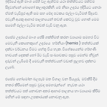
ඉදිරියේ ඇති මාංශ පේශී වල ඈත්වීම යථා තත්ත්වයට පත්වීම
සිදුවන්නේ බොහෝ කලාතුරකිනි. මේ නිසා උදරය ඉදිරියට නෙරා
ඒමත් වැඩිපුර ඇති සම සහ මේද පටකය එල්ලා වැටීමත් සිදුවේ.
එවැනි අයකු ආහාර පාලනයෙන් තවත් කෙට්ටු වුව හොත් මෙම
සමෙහි එල්ලා වැටීම තවත් වැඩි වනු ඇත.
එසේම උදරයේ මාංශ පේෂි ශක්තිමත් කරන ව්‍යායාම සමහර විට
මෙවැනි කෙනෙකුගේ උදරයෙ හර්නියා (hernia ) තත්ත්වයක්
දක්වා වර්ධනය වීමට හේතු විය හැක. විශේෂයෙන්ම ගර්භණී
භාවයත් දෙකක් හෝ ඊට වැඩි සංඛ්‍යාවකට පසුව මෙන්ම නිවුන්
දරුවන් ලැබීමේ දී මෙවැනි තත්ත්වයන් වඩාත් සුලභව දක්නට
ලැබේ.
එසේම හෝමෝන බලපෑම් මත විශාල වන පියයුරු මව්කිරි දීම
නතර කිරීමෙන් පසුව වුවද සමහරුන්ගේ නැවත යථා
තත්ත්වයට පත් නොවන අතර ආහාර පාලනය හා ව්‍යායාම කිරීම
මඟින් මේ සඳහා උපකාරයක් නොවනු ඇත.