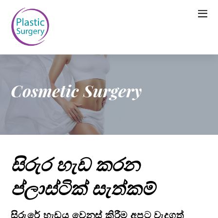
Cosmetic Surgery
සිරුර හැඩ කරන
ප්ලාස්ටික් සැත්කම්
සිරුරේ හැඩය වෙනස් කිරීම අපට වැදගත්