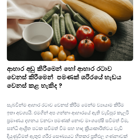
ආහාර අඩු කිරීමෙන් හෝ ආහාර රටාව
වෙනස් කිරීමෙන් පමණක් ශරීරයේ හැඩය
වෙනස් කළ හැකිද ?
සැබවින්ම ආහාර රටාව වෙනස් කිරීම මෙන්ම ව්‍යායාම කිරීම
ඉතා අවශ්‍යයි. එමගින් අප ගන්නා ආහාරයේ ඇති වැඩිපුර කැලරි
ප්‍රමාණය දහනය වනවා පමණක් නොව මාංශපේෂි සවිමත් වීම,
සන්ධි ආශ්‍රිත පටක සවිමත් වීම සහ හෘද ක්‍රියාකාරීත්වය වැඩි
දියුණුවීමත් ඇතුළු ශරීර සෞඛ්‍යයට හිතකර ප්‍රතිඵල ගණනාවක්