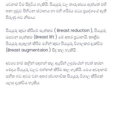
වෙනස් වීම සිදුවිය හැකියි. පියයුරු වල තාරුණ්‍යය ඇත්තේ එහි
තන පුඩුව පිහිටන ස්ථානය හා එහි ශරීරය මධ්‍ය ප්‍රදේශයේ ඇති
පිරුණු බව නිසාය.
පියයුරු කුඩා කිරීමේ සැත්කම ( Breast reduction ), පියයුරු
ඔසවන සැත්කම (Breast lift ) මේ අතර ප්‍රධානයි. කෘත්‍රිම
පියයුරු ඇතුලත් කිරීම මගින් කුඩා පියයුරු විශාලකර දැක්වීම
(Breast augmentaion ) සිදු කල හැකියි.
අවශ්‍ය නම් කලින් සඳහන් කළ අයුරින් උදරයේන් ඉවත් කරන
මේදය පියයුරු වලට එන්නත් කිරීම කල හැකියි. මෙය අවදානම්
සහිත බව අවම වන අතර ස්වාභාවික පියයුරු විශාල කිරීමක්
ලෙස දැක්විය හැකිය.