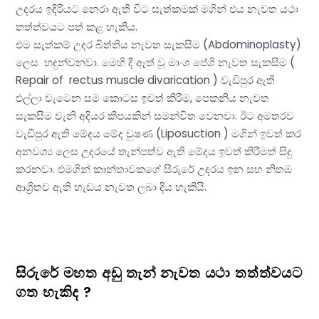
උදරය ඉදිරියට නෙරා ඇති විට සැත්කමක් මගින් එය නැවත යථා
තත්ත්වයට පත් කළ හැකිය.
එම සැත්කම් උදර බිත්තිය නැවත සැකසීම (Abdominoplasty)
ලෙස හඳුන්වනවා. මෙහි දී ඈත් වූ මාංශ පේශි නැවත සැකසීම (
Repair of rectus muscle divarication ) වැඩිපුර ඇති
එල්ලා වැටෙන සම කොටස ඉවත් කිරීම, පෙකනිය නැවත
සැකසීම වැනි අදියර කීපයකින් සමන්විත වෙනවා. ඊට අමතරව
වැඩිපුර ඇති මේදය මේද චුෂණ (Liposuction ) මගින් ඉවත් කර
අනවශ්‍ය ලෙස උදරයේ තැන්පත්ව ඇති මේදය ඉවත් කිරීමත් සිදු
කරනවා. එමගින් කාන්තාවකගේ සිරුරේ උදරය ඉන සහ නිතඹ
ආශ්‍රිතව ඇති හැඩය නැවත ලබා දිය හැකියි.
සිරුරේ මහත අඩු තැන් නැවත යථා තත්ත්වයට
ගත හැකිද ?