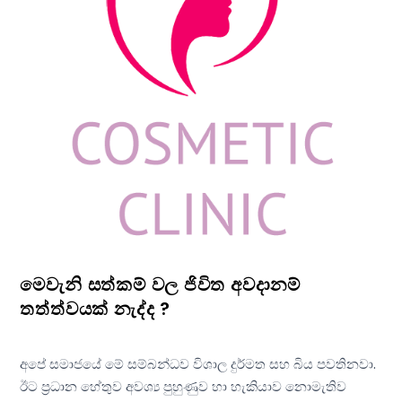
මෙවැනි සත්කම් වල ජිවිත අවදානම්
තත්ත්වයක් නැද්ද ?
අපේ සමාජයේ මේ සම්බන්ධව විශාල දුර්මත සහ බිය පවතිනවා.
ඊට ප්‍රධාන හේතුව අවශ්‍ය පුහුණුව හා හැකියාව නොමැතිව