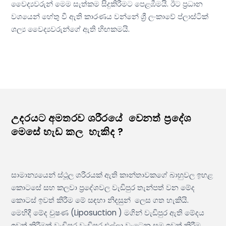
වෛද්‍යවරුන් මෙම සැත්කම සිදුකිරීමට පෙළඹීමයි. ඊට ප්‍රධාන
වශයෙන් හේතු වී ඇති කාරණය වන්නේ ශ්‍රී ලංකාවේ ප්ලාස්ටික්
ශල්‍ය වෛද්‍යවරුන්ගේ ඇති හිඟකමයි.
උදරයට අමතරව ශරීරයේ වෙනත් ප්‍රදේශ
මෙසේ හැඩ කල හැකිද ?
සාමාන්‍යයෙන් ස්ථූල ශරීරයක් ඇති කාන්තාවකගේ බාහුවල ඉහළ
කොටසේ සහ කලවා ප්‍රදේශවල වැඩිපුර තැන්පත් වන මේද
කොටස් ඉවත් කිරීම මේ සඳහා නිදසුන් ලෙස ගත හැකියි.
මෙහිදී මේද චුෂණ (Liposuction ) මගින් වැඩිපුර ඇති මේදය
ඉවත් කිරීමත් වැඩිපුර වැඩිපුර එල්ලා වැටෙන සම ඉවත් කිරීම