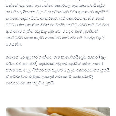
වන්නේ ඔහු හෝ ඇය ගන්නා ආහාරවල ඇති කාබෝහයිඩ්‍රේට්
හා මේදය, දිනපතා වැය වන ප්‍රමාණයට වඩා ආහාරයට ගැනීමයි.
බොහෝ දෙනා විශ්වාස කරනවා බත් ආහාරයට ගැනීම මහත්
වීමට හේතු නොවන බවත් එමෙන්ම කෙට්ටු වීමට නම් මස් මාළු
ආහාරයට ගැනීම අඩු කළ යුතු බව. තවද ඇතැම් යුවතියන්
කෙට්ටුවීම සඳහා කැරට් ආහාරයට ගන්නවා.මේ සියල්ල වැරදි
මතයන්ය.
තමාගේ බර අඩු කර ගැනීමට නම් කාබෝහයිට්‍රේට් ආහාර (අල
වර්ග, බත් සහ සීනි) හැකිතාක් අඩු කර ප්‍රෝටීන් සහිත ආහාර
එනම් මස්, මාලු, බිත්තර සහ එළවළු බහුලව ආහාරයට ගත යුතුයි.
ඒ සම්බන්ධව වැඩිපුර උපදෙස් අවශ්‍යනම් පෝෂණවේදී
වෛද්‍යවරයෙකු හමුවිය යුතුයි.