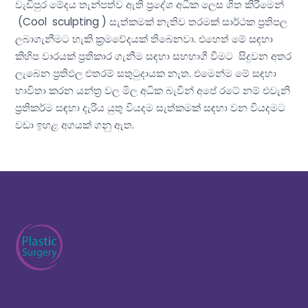
වැඩිපුර මේදය තැන්පත්ව ඇති ප්‍රදේශ අධික ලෙස ශිත කිරීමෙන්
(Cool sculpting ) සැත්කමක් නැතිව තරමක් සාර්ථක ප්‍රතිපල
ලබාගැනීමට හැකි ක්‍රමවේදයක් තිබෙනවා. එහෙත් මේ සඳහා
කිහිප වාරයක් ප්‍රතිකාර ගැනීම සඳහා සහභාගී වීමට සිදුවන අතර
ලැබෙන ප්‍රතිඵල එතරම් සතුටුදායක නැත. එමෙන්ම මේ සඳහා
භාවිතා කරන යන්ත්‍ර වල මිල අධික බැවින් අපේ රටේ නම් එවැනි
ප්‍රතිකර්ම සඳහා දැරිය යුතු වියදම සැත්කමක් සඳහා වන වියදමට
වඩා ඉහළ අගයක් ගනු ඇත.